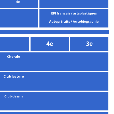
4e
EPI français / artsplastiques
Autoprtraits / Autobiographie
4e
3e
Chorale
Club lecture
Club dessin