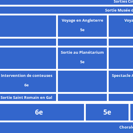
Sorties C
Sortie Musée 
Voyage en Angleterre
Voya
5e
Sortie au Planétarium
5e
Intervention de conteuses
Spectacle
6e
Sortie Saint Romain en Gal
6e
5e
Choral