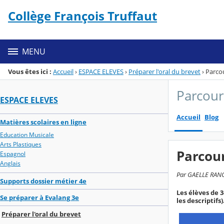
Panneau de gestion des cookies
Collège François Truffaut
Menu de la rubrique
Contenu
MENU
Vous êtes ici :
Accueil
›
ESPACE ELEVES
›
Préparer l'oral du brevet
›
Parcou
Parcour
ESPACE ELEVES
Accueil
Blog
Matières scolaires en ligne
Education Musicale
Arts Plastiques
Parcour
Espagnol
Anglais
Par GAELLE RANC, 
Supports dossier métier 4e
Les élèves de 
Se préparer à Evalang 3e
les descriptifs)
Préparer l'oral du brevet