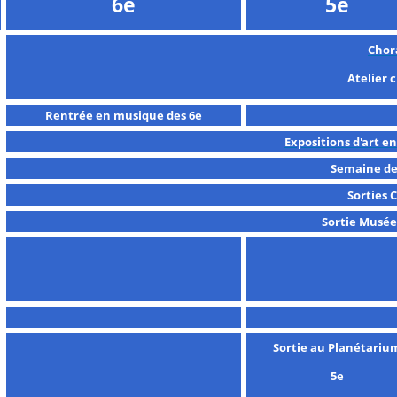
6e
5e
Chor
Atelier 
Rentrée en musique des 6e
Expositions d'art en
Semaine de
Sorties 
Sortie Musée
Sortie au Planétariu
5e