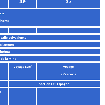
4e
3e
ale
cinéma
 salle polyvalente
s langues
Cinéma
 de la Mine
Voyage Surf
Voyage
à Cracovie
Section LCE Espagnol
m