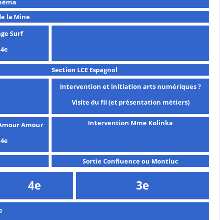
inéma
de la Mine
ge Surf
4e
Section LCE Espagnol
Intervention et initiation arts numériques ?
Visite du fil (et présentation métiers)
Intervention Mme Kolinka
 Amour Amour
4e
Sortie Confluence ou Montluc
4e
3e
e