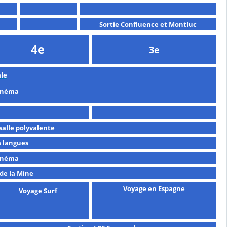
Sortie Confluence et Montluc
4e
3e
le
cinéma
 salle polyvalente
 langues
Cinéma
de la Mine
Voyage en Espagne
Voyage Surf