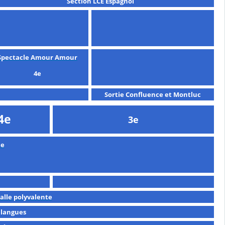
Section LCE Espagnol
Spectacle Amour Amour
4e
Sortie Confluence et Montluc
4e
3e
le
salle polyvalente
 langues