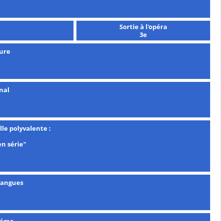
Sortie à l'opéra
3e
ure
nal
alle polyvalente
:
en série"
langues
néma