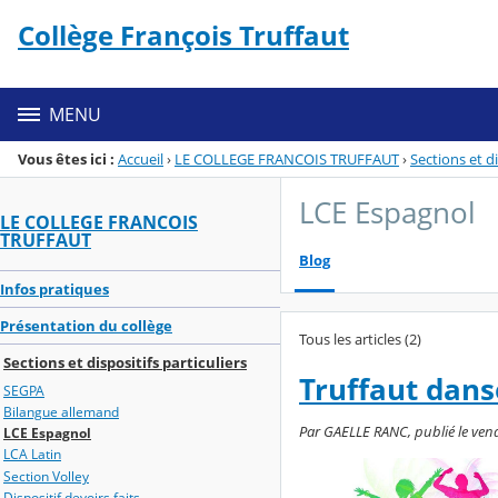
Panneau de gestion des cookies
Collège François Truffaut
Menu de la rubrique
Contenu
MENU
Vous êtes ici :
Accueil
›
LE COLLEGE FRANCOIS TRUFFAUT
›
Sections et di
LCE Espagnol
LE COLLEGE FRANCOIS
TRUFFAUT
Blog
Infos pratiques
Présentation du collège
Tous les articles (2)
Sections et dispositifs particuliers
Truffaut dans
SEGPA
Bilangue allemand
Par GAELLE RANC, publié le vendr
LCE Espagnol
LCA Latin
Section Volley
Dispositif devoirs faits