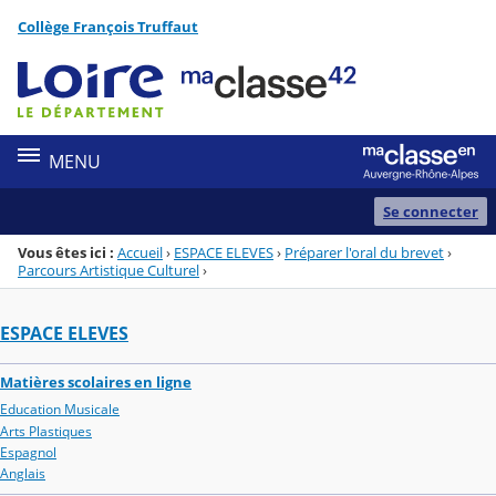
Panneau de gestion des cookies
Collège François Truffaut
Menu de la rubrique
Contenu
MENU
Se connecter
Vous êtes ici :
Accueil
›
ESPACE ELEVES
›
Préparer l'oral du brevet
›
Parcours Artistique Culturel
›
ESPACE ELEVES
Matières scolaires en ligne
Education Musicale
Arts Plastiques
Espagnol
Anglais