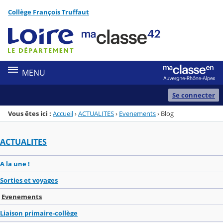
Panneau de gestion des cookies
Collège François Truffaut
Menu de la rubrique
Contenu
MENU
Se connecter
Vous êtes ici :
Accueil
›
ACTUALITES
›
Evenements
›
Blog
ACTUALITES
A la une !
Sorties et voyages
Evenements
Liaison primaire-collège