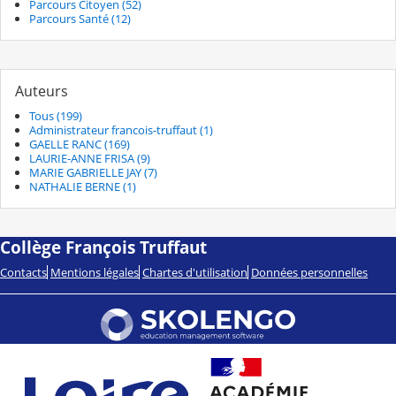
Parcours Citoyen (52)
Parcours Santé (12)
Auteurs
Tous (199)
Administrateur francois-truffaut (1)
GAELLE RANC (169)
LAURIE-ANNE FRISA (9)
MARIE GABRIELLE JAY (7)
NATHALIE BERNE (1)
Collège François Truffaut
Contacts
Mentions légales
Chartes d'utilisation
Données personnelles